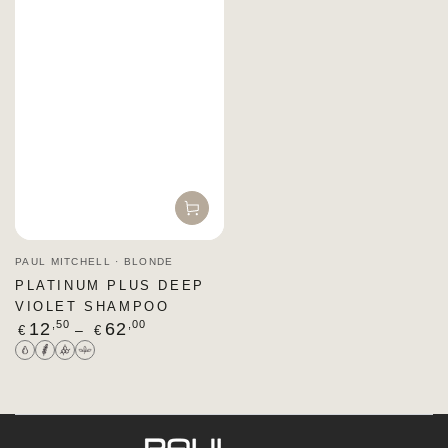
Venditore:
PAUL MITCHELL · BLONDE
PLATINUM PLUS DEEP
VIOLET SHAMPOO
Prezzo
,50
,00
12
62
€
€