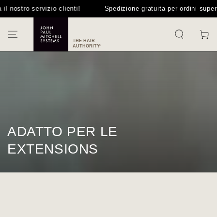
PASSA AL
nostro servizio clienti!
Spedizione gratuita per ordini superiori
CONTENUTO
Carello
COLLEZIONE:
ADATTO PER LE
EXTENSIONS