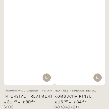
Venditore:
Venditore:
AWAPUHI WILD GINGER · REPAIR
TEA TREE · SPECIAL DETOX
INTENSIVE TREATMENT
KOMBUCHA RINSE
Prezzo
Prezzo
,00
,50
,00
,50
31
80
16
34
€
€
€
€