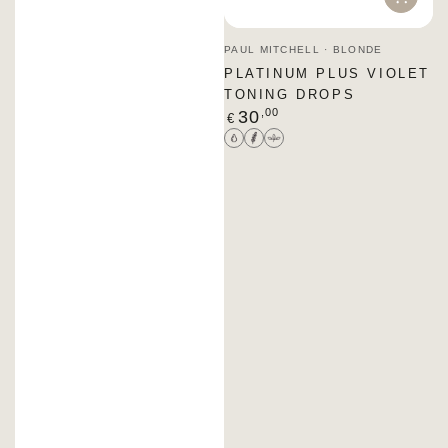
Venditore:
PAUL MITCHELL · BLONDE
PLATINUM PLUS VIOLET
TONING DROPS
Prezzo
,00
30
€